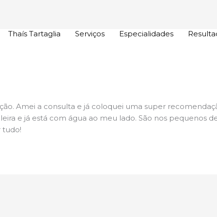
Thaís Tartaglia
Serviços
Especialidades
Resulta
nção. Amei a consulta e já coloquei uma super recomenda
leira e já está com água ao meu lado. São nos pequenos d
r tudo!