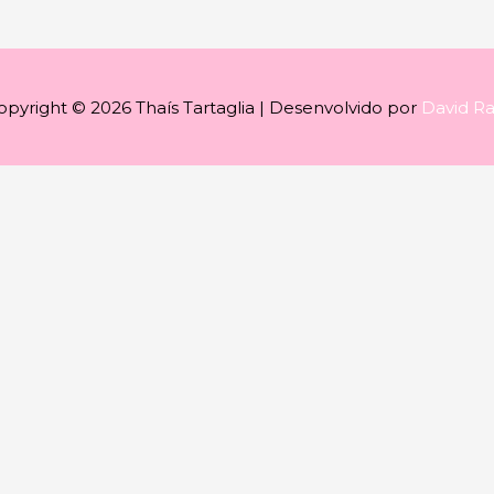
opyright © 2026
Thaís Tartaglia
| Desenvolvido por
David R